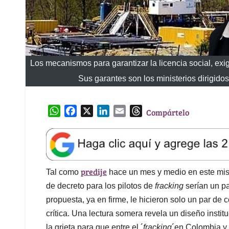
Los mecanismos para garantizar la licencia social, ex
Sus garantes son los ministerios dirigid
W
F
X
L
E
T
Compártelo
h
a
i
m
h
a
c
n
a
r
t
e
k
i
e
s
b
e
l
a
predije
A
o
d
d
Tal como
hace un mes y medio en este mism
p
o
I
s
de decreto para los pilotos de
fracking
serían un pa
p
k
n
propuesta, ya en firme, le hicieron solo un par de 
crítica. Una lectura somera revela un diseño institu
la grieta para que entre el ´
fracking
´en Colombia y 