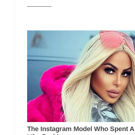
_________