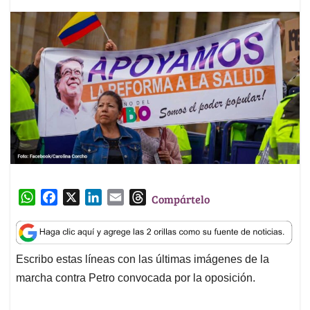
W
F
X
L
E
T
Compártelo
h
a
i
m
h
a
c
n
a
r
t
e
k
i
e
Escribo estas líneas con las últimas imágenes de la
s
b
e
l
a
marcha contra Petro convocada por la oposición.
A
o
d
d
p
o
I
s