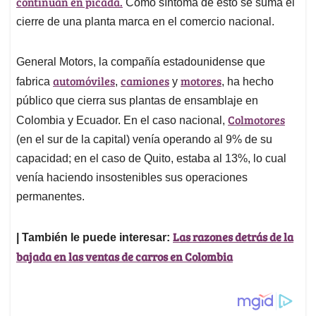
p
o
I
s
continúan en picada.
Como síntoma de esto se suma el
p
k
n
cierre de una planta marca en el comercio nacional.
General Motors, la compañía estadounidense que
automóviles
camiones
motores
fabrica
,
y
, ha hecho
público que cierra sus plantas de ensamblaje en
Colmotores
Colombia y Ecuador. En el caso nacional,
(en el sur de la capital) venía operando al 9% de su
capacidad; en el caso de Quito, estaba al 13%, lo cual
venía haciendo insostenibles sus operaciones
permanentes.
Las razones detrás de la
| También le puede interesar:
bajada en las ventas de carros en Colombia