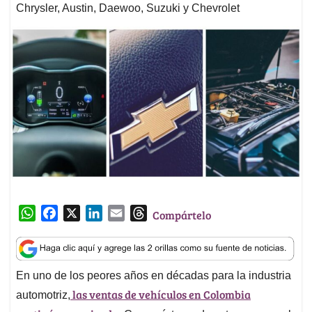
Chrysler, Austin, Daewoo, Suzuki y Chevrolet
W
F
X
L
E
T
Compártelo
h
a
i
m
h
a
c
n
a
r
t
e
k
i
e
En uno de los peores años en décadas para la industria
s
b
e
l
a
las ventas de vehículos en Colombia
A
o
d
d
automotriz,