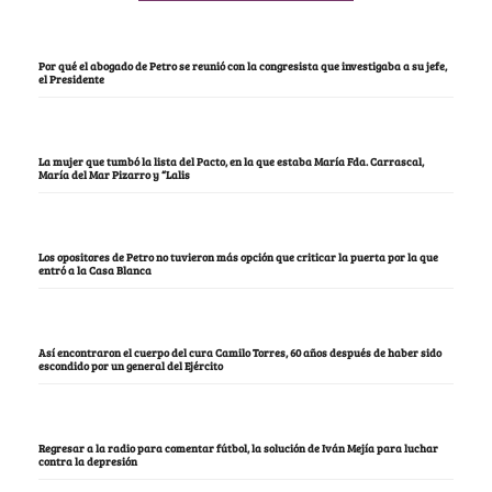
Por qué el abogado de Petro se reunió con la congresista que investigaba a su jefe,
el Presidente
La mujer que tumbó la lista del Pacto, en la que estaba María Fda. Carrascal,
María del Mar Pizarro y “Lalis
Los opositores de Petro no tuvieron más opción que criticar la puerta por la que
entró a la Casa Blanca
Así encontraron el cuerpo del cura Camilo Torres, 60 años después de haber sido
escondido por un general del Ejército
Regresar a la radio para comentar fútbol, la solución de Iván Mejía para luchar
contra la depresión