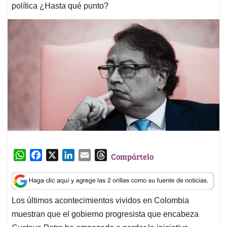
política ¿Hasta qué punto?
W
F
X
L
E
T
Compártelo
h
a
i
m
h
a
c
n
a
r
t
e
k
i
e
Los últimos acontecimientos vividos en Colombia
s
b
e
l
a
muestran que el gobierno progresista que encabeza
A
o
d
d