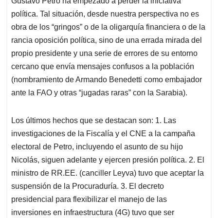
p
o
I
s
Gustavo Petro ha empezado a perder la iniciativa
p
k
n
política. Tal situación, desde nuestra perspectiva no es
obra de los “gringos” o de la oligarquía financiera o de la
rancia oposición política, sino de una errada mirada del
propio presidente y una serie de errores de su entorno
cercano que envía mensajes confusos a la población
(nombramiento de Armando Benedetti como embajador
ante la FAO y otras “jugadas raras” con la Sarabia).
Los últimos hechos que se destacan son: 1. Las
investigaciones de la Fiscalía y el CNE a la campaña
electoral de Petro, incluyendo el asunto de su hijo
Nicolás, siguen adelante y ejercen presión política. 2. El
ministro de RR.EE. (canciller Leyva) tuvo que aceptar la
suspensión de la Procuraduría. 3. El decreto
presidencial para flexibilizar el manejo de las
inversiones en infraestructura (4G) tuvo que ser