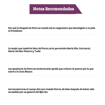
Notas Recomendadas
Por qué el abogado de Petro se reunió con la congresista que investigaba a su jefe,
el Presidente
La mujer que tumbó la lista del Pacto, en la que estaba María Fda. Carrascal,
María del Mar Pizarro y “Lalis
Los opositores de Petro no tuvieron más opción que criticar la puerta por la que
entró a la Casa Blanca
Así encontraron el cuerpo del cura Camilo Torres, 60 años después de haber sido
escondido por un general del Ejército