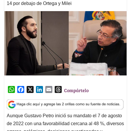
14 por debajo de Ortega y Milei
W
F
X
L
E
T
Compártelo
h
a
i
m
h
a
c
n
a
r
t
e
k
i
e
Aunque Gustavo Petro inició su mandato el 7 de agosto
s
b
e
l
a
de 2022 con una favorabilidad cercana al 48 %, diversos
A
o
d
d