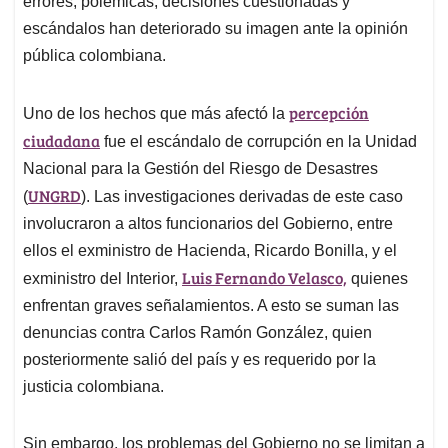
p
o
I
s
errores, polémicas, decisiones cuestionadas y
p
k
n
escándalos han deteriorado su imagen ante la opinión
pública colombiana.
percepción
Uno de los hechos que más afectó la
ciudadana
fue el escándalo de corrupción en la Unidad
Nacional para la Gestión del Riesgo de Desastres
UNGRD
(
). Las investigaciones derivadas de este caso
involucraron a altos funcionarios del Gobierno, entre
ellos el exministro de Hacienda, Ricardo Bonilla, y el
Luis Fernando Velasco,
exministro del Interior,
quienes
enfrentan graves señalamientos. A esto se suman las
denuncias contra Carlos Ramón González, quien
posteriormente salió del país y es requerido por la
justicia colombiana.
Sin embargo, los problemas del Gobierno no se limitan a