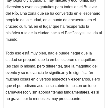
hay jolgorio y algarabía, hay mecato y economía, hay
A
o
d
d
p
o
I
s
diversión y eventos gratuitos para todos en el Bulevar
p
k
n
del Río. Una zona que se ha convertido en el escenario
propicio de la ciudad, en el punto de encuentro, en el
crucero cultural, en el lugar que ha recuperado la
histórica ruta de la ciudad hacia el Pacífico y su salida al
mundo.
Todo eso está muy bien, nadie puede negar que la
ciudad se preparó, que la embellecieron o maquillaron
(es casi lo mismo, pero diferente), que la magnitud del
evento y su relevancia le significan y le significarán
muchas cosas en diversos aspectos y escenarios. Pero
que el periodismo asuma su cubrimiento con un tono
carnavalesco y sin abordar temas fundamentales, es sí
no grave, por lo menos es muy preocupante.