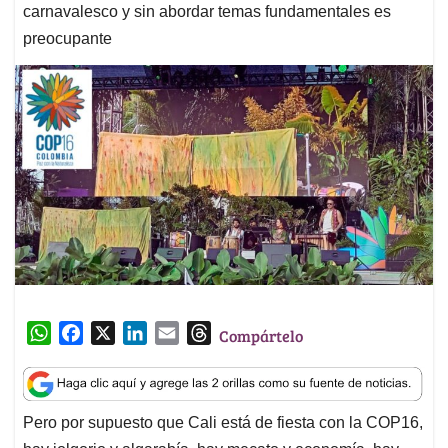
carnavalesco y sin abordar temas fundamentales es
preocupante
W
F
X
L
E
T
Compártelo
h
a
i
m
h
a
c
n
a
r
t
e
k
i
e
Pero por supuesto que Cali está de fiesta con la COP16,
s
b
e
l
a