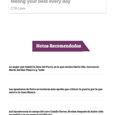
Notas Recomendadas
La mujer que tumbó la lista del Pacto, en la que estaba María Fda. Carrascal,
María del Mar Pizarro y “Lalis
Los opositores de Petro no tuvieron más opción que criticar la puerta por la que
entró a la Casa Blanca
Así encontraron el cuerpo del cura Camilo Torres, 60 años después de haber sido
escondido por un general del Ejército