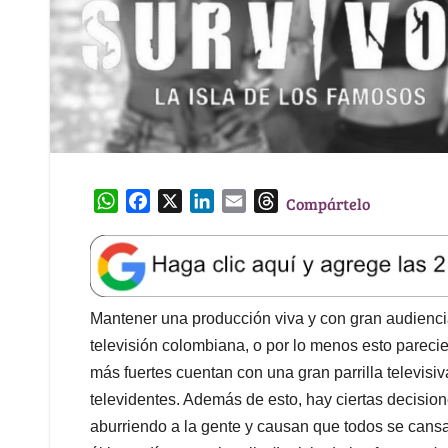
W
F
X
L
E
T
Compártelo
h
a
i
m
h
a
c
n
a
r
t
e
k
i
e
s
b
e
l
a
A
o
d
d
Mantener una producción viva y con gran audiencia
p
o
I
s
televisión colombiana, o por lo menos esto parecie
p
k
n
más fuertes cuentan con una gran parrilla televisiv
televidentes. Además de esto, hay ciertas decisi
aburriendo a la gente y causan que todos se cans