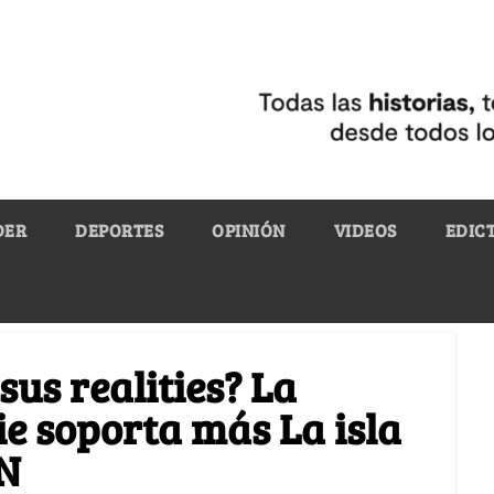
DER
DEPORTES
OPINIÓN
VIDEOS
EDIC
us realities? La
ie soporta más La isla
CN