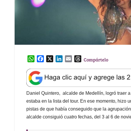
W
F
X
L
E
T
Compártelo
h
a
i
m
h
a
c
n
a
r
t
e
k
i
e
s
b
e
l
a
A
o
d
d
Daniel Quintero, alcalde de Medellín, logró traer
p
o
I
s
estaba en la lista del tour. En ese momento, hizo 
p
k
n
pistas de que había conseguido que la agrupación fu
alcalde consiguió cuatro fechas, del 3 al 6 de nov