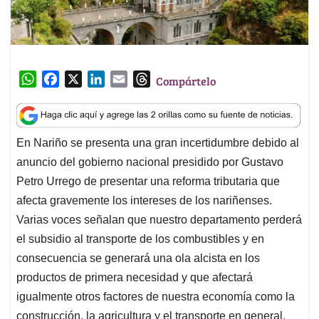
W
F
X
L
E
T
Compártelo
h
a
i
m
h
a
c
n
a
r
t
e
k
i
e
En Nariño se presenta una gran incertidumbre debido al
s
b
e
l
a
anuncio del gobierno nacional presidido por Gustavo
A
o
d
d
p
o
I
s
Petro Urrego de presentar una reforma tributaria que
p
k
n
afecta gravemente los intereses de los nariñenses.
Varias voces señalan que nuestro departamento perderá
el subsidio al transporte de los combustibles y en
consecuencia se generará una ola alcista en los
productos de primera necesidad y que afectará
igualmente otros factores de nuestra economía como la
construcción, la agricultura y el transporte en general.