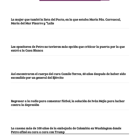
La mujer que tumbó la lista del Pacto, en la que estaba María Fda. Carrascal,
María del Mar Pizarro y “Lalis
Los opositores de Petro no tuvieron más opción que criticar la puerta por la que
entró a la Casa Blanca
Así encontraron el cuerpo del cura Camilo Torres, 60 años después de haber sido
escondido por un general del Ejército
Regresar a la radio para comentar fútbol, la solución de Iván Mejía para luchar
contra la depresión
La casona más de 100 años de la embajada de Colombia en Washington donde
Petro afinó su cara a cara con Trump