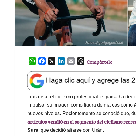
W
F
X
L
E
T
Compártelo
h
a
i
m
h
a
c
n
a
r
t
e
k
i
e
s
b
e
l
a
A
o
d
d
Tras dejar el ciclismo profesional, el paisa ha de
p
o
I
s
impulsar su imagen como figura de marcas como
p
k
n
nuevos niveles. Recientemente se conoció que, d
artículos vendió en el segmento del ciclismo recre
Sura
, que decidió aliarse con Urán.