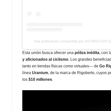
Una publicación compartida por GO RIGO GO! (@
Esta unión busca ofrecer una
póliza inédita
, con 
y aficionados al ciclismo
. Los grandes beneficia
tanto en tiendas físicas como virtuales— de
Go Ri
línea
Uranium
, de la marca de Rigoberto, cuyos p
los
$10 millones
.