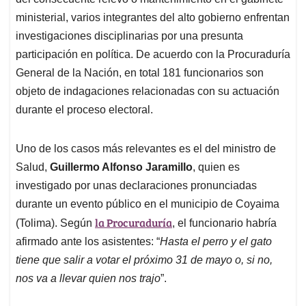
A
o
d
d
p
o
I
s
ministerial, varios integrantes del alto gobierno enfrentan
p
k
n
investigaciones disciplinarias por una presunta
participación en política. De acuerdo con la Procuraduría
General de la Nación, en total 181 funcionarios son
objeto de indagaciones relacionadas con su actuación
durante el proceso electoral.
Uno de los casos más relevantes es el del ministro de
Salud,
Guillermo Alfonso Jaramillo
, quien es
investigado por unas declaraciones pronunciadas
durante un evento público en el municipio de Coyaima
la Procuraduría
(Tolima). Según
, el funcionario habría
afirmado ante los asistentes: “
Hasta el perro y el gato
tiene que salir a votar el próximo 31 de mayo o, si no,
nos va a llevar quien nos trajo
”.