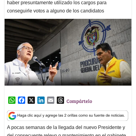
haber presuntamente utilizado los cargos para
conseguirle votos a alguno de los candidatos
W
F
X
L
E
T
Compártelo
h
a
i
m
h
a
c
n
a
r
t
e
k
i
e
A pocas semanas de la llegada del nuevo Presidente y
s
b
e
l
a
del consecuente relevo o mantenimiento en el gabinete