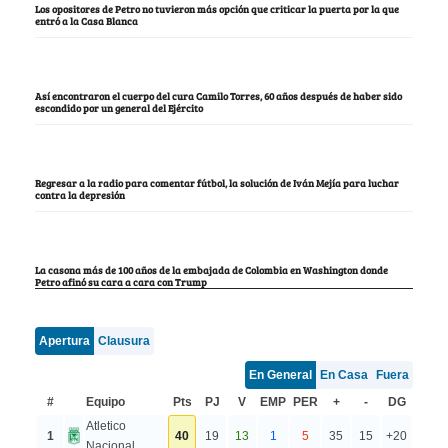
Los opositores de Petro no tuvieron más opción que criticar la puerta por la que
entró a la Casa Blanca
Así encontraron el cuerpo del cura Camilo Torres, 60 años después de haber sido
escondido por un general del Ejército
Regresar a la radio para comentar fútbol, la solución de Iván Mejía para luchar
contra la depresión
La casona más de 100 años de la embajada de Colombia en Washington donde
Petro afinó su cara a cara con Trump
Apertura
Clausura
En General
En Casa
Fuera
#
Equipo
Pts
PJ
V
EMP
PER
+
-
DG
Atletico
1
40
19
13
1
5
35
15
+20
Nacional