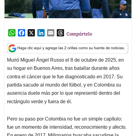
W
F
X
L
E
T
Compártelo
h
a
i
m
h
a
c
n
a
r
t
e
k
i
e
Murió Miguel Ángel Russo el 8 de octubre de 2025, en
s
b
e
l
a
su hogar en Buenos Aires, tras batallar durante años
A
o
d
d
p
o
I
s
contra el cáncer que le fue diagnosticado en 2017.
Su
p
k
n
partida sacude al mundo del fútbol, y en Colombia su
ausencia duele más por lo que representó dentro del
rectángulo verde y fuera de él.
Pero su paso por Colombia no fue un simple capítulo:
fue un momento de intensidad, reconocimiento y afecto.
En enero de 2017, Millonarios buscaba sacudirse la