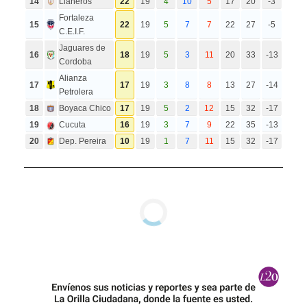
14
Llaneros
22
19
4
10
5
17
20
-3
Fortaleza
15
22
19
5
7
7
22
27
-5
C.E.I.F.
Jaguares de
16
18
19
5
3
11
20
33
-13
Cordoba
Alianza
17
17
19
3
8
8
13
27
-14
Petrolera
18
Boyaca Chico
17
19
5
2
12
15
32
-17
19
Cucuta
16
19
3
7
9
22
35
-13
20
Dep. Pereira
10
19
1
7
11
15
32
-17