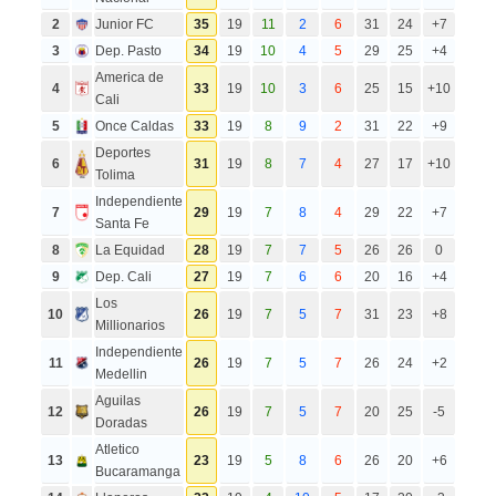
2
Junior FC
35
19
11
2
6
31
24
+7
3
Dep. Pasto
34
19
10
4
5
29
25
+4
America de
4
33
19
10
3
6
25
15
+10
Cali
5
Once Caldas
33
19
8
9
2
31
22
+9
Deportes
6
31
19
8
7
4
27
17
+10
Tolima
Independiente
7
29
19
7
8
4
29
22
+7
Santa Fe
8
La Equidad
28
19
7
7
5
26
26
0
9
Dep. Cali
27
19
7
6
6
20
16
+4
Los
10
26
19
7
5
7
31
23
+8
Millionarios
Independiente
11
26
19
7
5
7
26
24
+2
Medellin
Aguilas
12
26
19
7
5
7
20
25
-5
Doradas
Atletico
13
23
19
5
8
6
26
20
+6
Bucaramanga