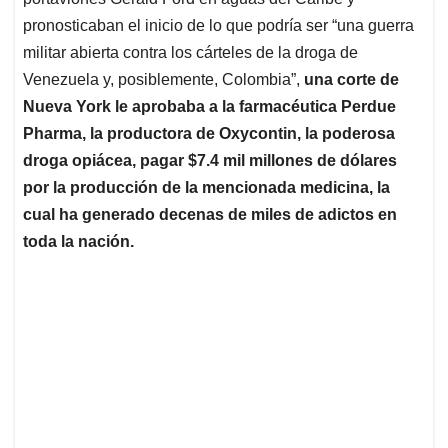
A
o
d
d
p
o
I
s
pronosticaban el inicio de lo que podría ser “una guerra
p
k
n
militar abierta contra los cárteles de la droga de
Venezuela y, posiblemente, Colombia”,
una corte de
Nueva York le aprobaba a la farmacéutica Perdue
Pharma, la productora de Oxycontin, la poderosa
droga opiácea, pagar $7.4 mil millones de dólares
por la producción de la mencionada medicina, la
cual ha generado decenas de miles de adictos en
toda la nación.