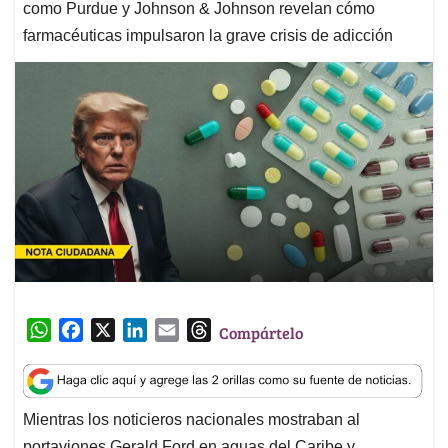
como Purdue y Johnson & Johnson revelan cómo
farmacéuticas impulsaron la grave crisis de adicción
W
F
X
L
E
T
Compártelo
h
a
i
m
h
a
c
n
a
r
t
e
k
i
e
Mientras los noticieros nacionales mostraban al
s
b
e
l
a
portaviones Gerald Ford en aguas del Caribe y