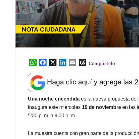
W
F
X
L
E
T
Compártelo
h
a
i
m
h
a
c
n
a
r
t
e
k
i
e
s
b
e
l
a
A
o
d
d
Una noche encendida
es la nueva propuesta del 
p
o
I
s
inaugura este miércoles
19 de noviembre
en las i
p
k
n
5:30 p. m. a 9:00 p. m.
La muestra cuenta con gran parte de la producción