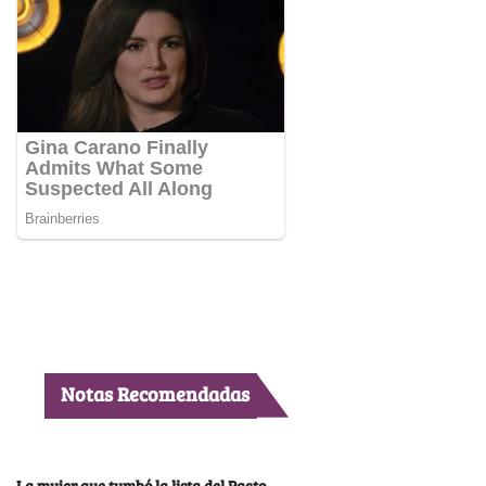
Notas Recomendadas
La mujer que tumbó la lista del Pacto,