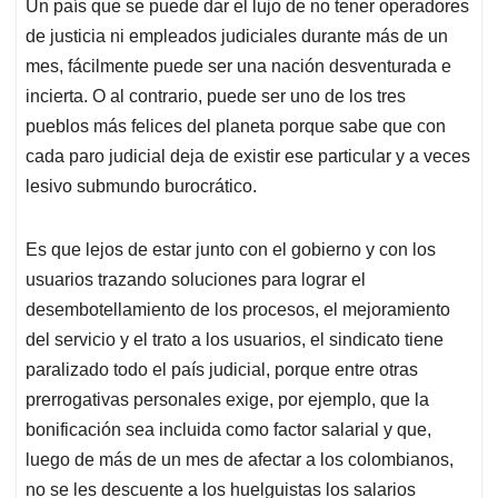
Un país que se puede dar el lujo de no tener operadores
s
b
e
l
a
de justicia ni empleados judiciales durante más de un
A
o
d
d
p
o
I
s
mes, fácilmente puede ser una nación desventurada e
p
k
n
incierta. O al contrario, puede ser uno de los tres
pueblos más felices del planeta porque sabe que con
cada paro judicial deja de existir ese particular y a veces
lesivo submundo burocrático.
Es que lejos de estar junto con el gobierno y con los
usuarios trazando soluciones para lograr el
desembotellamiento de los procesos, el mejoramiento
del servicio y el trato a los usuarios, el sindicato tiene
paralizado todo el país judicial, porque entre otras
prerrogativas personales exige, por ejemplo, que la
bonificación sea incluida como factor salarial y que,
luego de más de un mes de afectar a los colombianos,
no se les descuente a los huelguistas los salarios