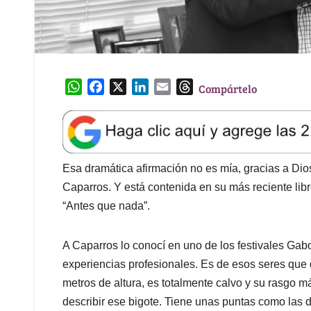
W
F
X
L
E
T
Compártelo
h
a
i
m
h
a
c
n
a
r
t
e
k
i
e
s
b
e
l
a
A
o
d
d
Esa dramática afirmación no es mía, gracias a Dios.
p
o
I
s
Caparros. Y está contenida en su más reciente libro
p
k
n
“Antes que nada”.
A Caparros lo conocí en uno de los festivales Gabo
experiencias profesionales. Es de esos seres que
metros de altura, es totalmente calvo y su rasgo má
describir ese bigote. Tiene unas puntas como las 