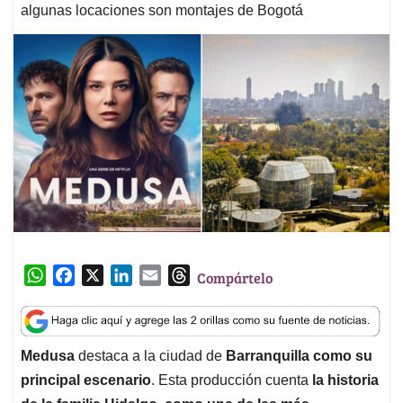
algunas locaciones son montajes de Bogotá
W
F
X
L
E
T
Compártelo
h
a
i
m
h
a
c
n
a
r
t
e
k
i
e
Medusa
destaca a la ciudad de
Barranquilla como su
s
b
e
l
a
principal escenario
. Esta producción cuenta
la historia
A
o
d
d