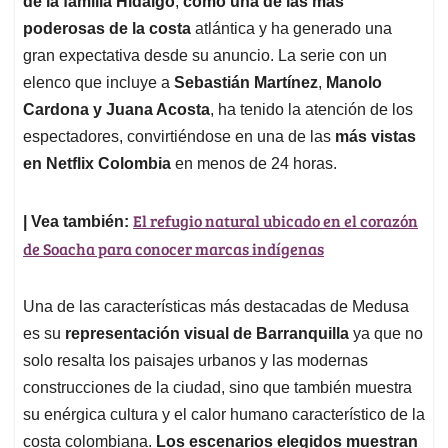
p
o
I
s
de la familia Hidalgo
,
como una de las más
p
k
n
poderosas de la costa
atlántica y ha generado una
gran expectativa desde su anuncio. La serie con un
elenco que incluye a
Sebastián Martínez
,
Manolo
Cardona y Juana Acosta
, ha tenido la atención de los
espectadores, convirtiéndose en una de las
más vistas
en Netflix Colombia
en menos de 24 horas.
El refugio natural ubicado en el corazón
| Vea también:
de Soacha para conocer marcas indígenas
Una de las características más destacadas de Medusa
es su
representación visual de Barranquilla
ya que no
solo resalta los paisajes urbanos y las modernas
construcciones de la ciudad, sino que también muestra
su enérgica cultura y el calor humano característico de la
costa colombiana.
Los escenarios elegidos muestran