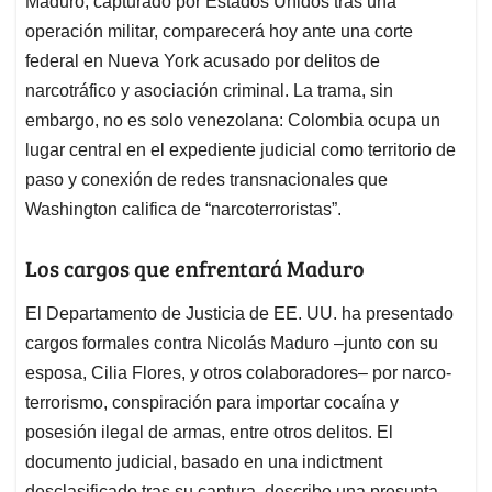
p
o
I
s
Maduro, capturado por Estados Unidos tras una
p
k
n
operación militar, comparecerá hoy ante una corte
federal en Nueva York acusado por delitos de
narcotráfico y asociación criminal. La trama, sin
embargo, no es solo venezolana: Colombia ocupa un
lugar central en el expediente judicial como territorio de
paso y conexión de redes transnacionales que
Washington califica de “narcoterroristas”.
Los cargos que enfrentará Maduro
El Departamento de Justicia de EE. UU. ha presentado
cargos formales contra Nicolás Maduro –junto con su
esposa, Cilia Flores, y otros colaboradores– por narco-
terrorismo, conspiración para importar cocaína y
posesión ilegal de armas, entre otros delitos. El
documento judicial, basado en una indictment
desclasificado tras su captura, describe una presunta