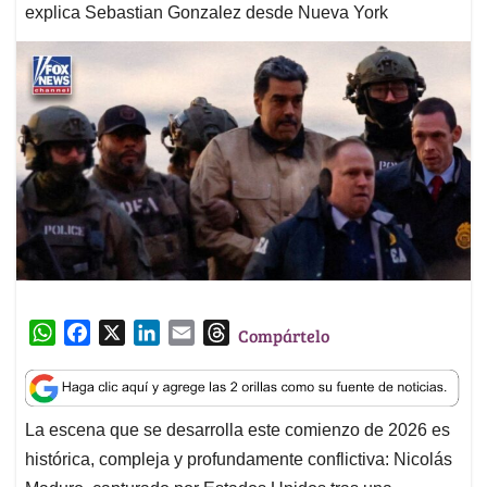
explica Sebastian Gonzalez desde Nueva York
W
F
X
L
E
T
Compártelo
h
a
i
m
h
a
c
n
a
r
t
e
k
i
e
La escena que se desarrolla este comienzo de 2026 es
s
b
e
l
a
histórica, compleja y profundamente conflictiva: Nicolás
A
o
d
d