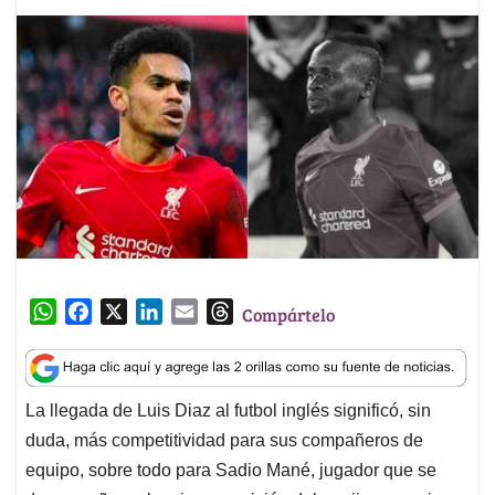
W
F
X
L
E
T
Compártelo
h
a
i
m
h
a
c
n
a
r
t
e
k
i
e
La llegada de Luis Diaz al futbol inglés significó, sin
s
b
e
l
a
duda, más competitividad para sus compañeros de
A
o
d
d
p
o
I
s
equipo, sobre todo para Sadio Mané, jugador que se