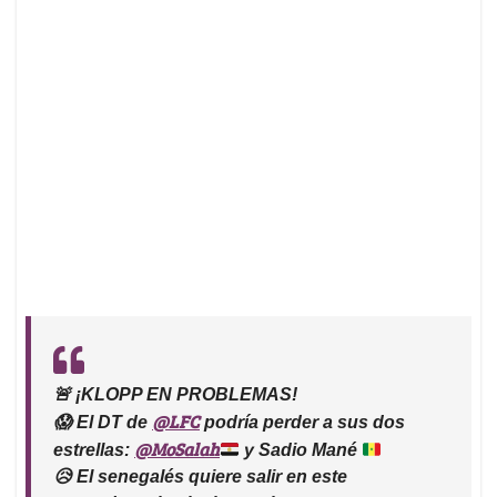
🚨 ¡KLOPP EN PROBLEMAS!
@LFC
😱 El DT de
podría perder a sus dos
@MoSalah
estrellas:
y Sadio Mané
😥 El senegalés quiere salir en este