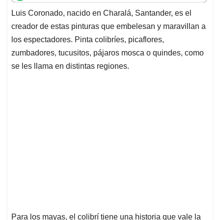
t
e
k
i
e
Luis Coronado, nacido en Charalá, Santander, es el
s
b
e
l
a
creador de estas pinturas que embelesan y maravillan a
A
o
d
d
p
o
I
s
los espectadores. Pinta colibríes, picaflores,
p
k
n
zumbadores, tucusitos, pájaros mosca o quindes, como
se les llama en distintas regiones.
Para los mayas, el colibrí tiene una historia que vale la