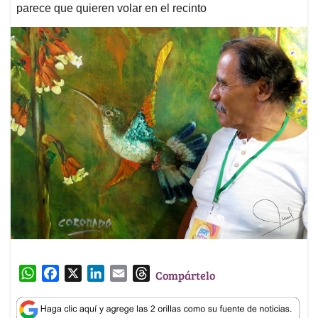
parece que quieren volar en el recinto
W
F
X
L
E
T
Compártelo
h
a
i
m
h
a
c
n
a
r