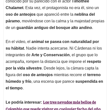
p
k
n
conocido por su parecido con el actor
Timothée
Chalamet
. Esta vez, el protagonista no era él, sino un
oso de anteojos
que apareció entre la
neblina del
páramo
, moviéndose con la calma y la majestad propias
de un
guardián antiguo del bosque alto andino
.
En el video, el
animal se pasea con naturalidad por
su hábitat
. Nadie intenta acercarse. Ni Cárdenas ni los
integrantes de
Arte y Conservación
, el grupo que lo
acompaña, rompen la distancia que impone el
respeto
por la vida silvestre
. Desde lejos, la cámara capta la
figura del
oso de anteojos
mientras recorre el
terreno
húmedo y frío
, una escena que parece
suspendida en
el tiempo
.
Los tres nevados más bellos de
Le podría interesar:
Colombia que puede visitar en cualquier fecha del año