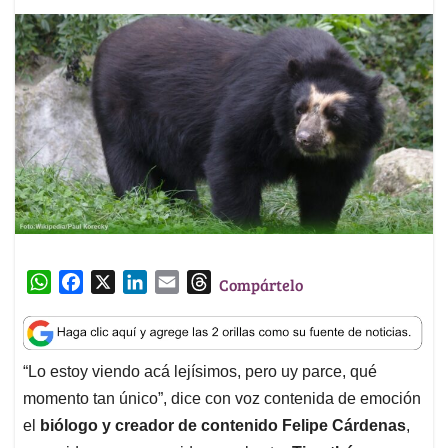
W
F
X
L
E
T
Compártelo
h
a
i
m
h
a
c
n
a
r
t
e
k
i
e
“Lo estoy viendo acá lejísimos, pero uy parce, qué
s
b
e
l
a
momento tan único”, dice con voz contenida de emoción
A
o
d
d
p
o
I
s
el
biólogo y creador de contenido Felipe Cárdenas
,