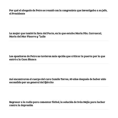
Por qué el abogado de Petro se reunió con la congresista que investigaba a su jefe,
el Presidente
La mujer que tumbó la lista del Pacto, en la que estaba María Fda. Carrascal,
María del Mar Pizarro y “Lalis
Los opositores de Petro no tuvieron más opción que criticar la puerta por la que
entró a la Casa Blanca
Así encontraron el cuerpo del cura Camilo Torres, 60 años después de haber sido
escondido por un general del Ejército
Regresar a la radio para comentar fútbol, la solución de Iván Mejía para luchar
contra la depresión