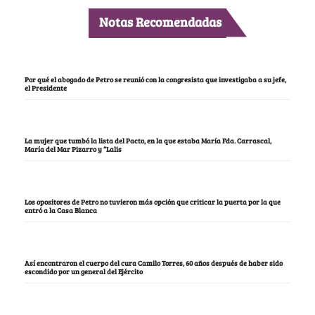
Notas Recomendadas
Por qué el abogado de Petro se reunió con la congresista que investigaba a su jefe,
el Presidente
La mujer que tumbó la lista del Pacto, en la que estaba María Fda. Carrascal,
María del Mar Pizarro y “Lalis
Los opositores de Petro no tuvieron más opción que criticar la puerta por la que
entró a la Casa Blanca
Así encontraron el cuerpo del cura Camilo Torres, 60 años después de haber sido
escondido por un general del Ejército