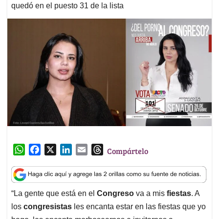
quedó en el puesto 31 de la lista
W
F
X
L
E
T
Compártelo
h
a
i
m
h
a
c
n
a
r
t
e
k
i
e
“La gente que está en el
Congreso
va a mis
fiestas
. A
s
b
e
l
a
los
congresistas
les encanta estar en las fiestas que yo
A
o
d
d