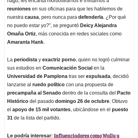
p
o
I
s
hago, les encanta morbosearnos e invitarnos a
p
k
n
reuniones
en sus oficinas para que les hablemos de
nuestra
causa
, pero nunca para
defenderla
. ¿Por qué
no puedo estar yo?”, se preguntó
Deicy Alejandra
Omaña Ortiz
, más conocida en redes sociales como
Amaranta Hank
.
La
periodista
y
exactriz porno
, quien no logró culminar
sus estudios en
Comunicación Social
en la
Universidad de Pamplona
tras ser
expulsada
, decidió
lanzarse al
ruedo político
con una propuesta de
precampaña al Senado
dentro de la consulta del
Pacto
Histórico
del pasado
domingo 26 de octubre
. Obtuvo
el
apoyo de 15 mil votantes
, ubicándose en el
puesto
31
de la lista del partido.
Influenciadores como Wally y
Le podría interesar: