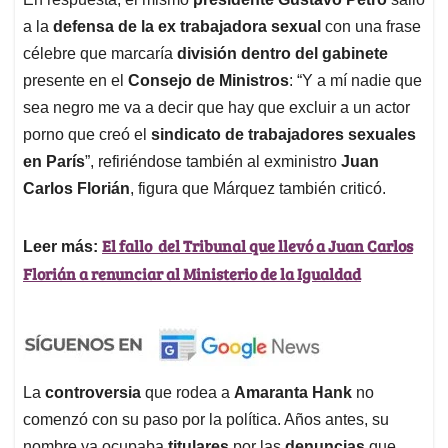
a la
defensa de la ex trabajadora sexual
con una frase
célebre que marcaría
división dentro del gabinete
presente en el
Consejo de Ministros
: “Y a mí nadie que
sea negro me va a decir que hay que excluir a un actor
porno que creó el
sindicato de trabajadores sexuales
en París
”, refiriéndose también al exministro
Juan
Carlos Florián
, figura que Márquez también criticó.
El fallo del Tribunal que llevó a Juan Carlos
Leer más:
Florián a renunciar al Ministerio de la Igualdad
La
controversia
que rodea a
Amaranta Hank
no
comenzó con su paso por la política. Años antes, su
nombre ya ocupaba
titulares
por las
denuncias
que