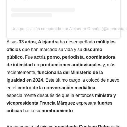
Una publicación compartida por Alejandra Omaña (@amarantah
A sus
33 años
,
Alejandra
ha desempeñado
múltiples
oficios
que han marcado su vida y su
discurso
público
. Fue
actriz porno
,
periodista
,
coordinadora
de intimidad
en
producciones audiovisuales
y, más
recientemente,
funcionaria del Ministerio de la
Igualdad en 2024
. Este último cargo la colocó de nuevo
en el
centro de la conversación mediática
,
especialmente después de que la entonces
ministra y
vicepresidenta Francia Márquez
expresara
fuertes
críticas
hacia su
nombramiento
.
En respuesta, el mismo
presidente Gustavo Petro
salió