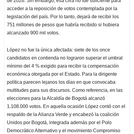
p
o
I
s
de 2026. Sin embargo, esa cifra no fue suficiente para
p
k
n
acceder a la reposición de votos contemplada por la
legislación del país. Por lo tanto, dejará de recibir los
751 millones de pesos que habría recibido si hubiera
alcanzado 900 mil votos.
López no fue la única afectada: siete de los once
candidatos en contienda no lograron superar el umbral
mínimo del 4 % exigido para recibir la compensación
económica otorgada por el Estado. Para la dirigente
política parecen lejanos los días en que convocaba
multitudes para sus discursos. Como referencia, en las
elecciones para la Alcaldía de Bogotá alcanzó
1.108.000 votos. En aquella ocasión López contó con el
respaldo de la Alianza Verde y encabezó la coalición
Unidos por Bogotá, integrada además por el Polo
Democrático Alternativo y el movimiento Compromiso