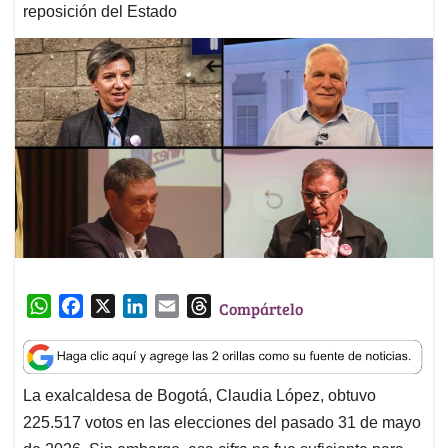
reposición del Estado
W
F
X
L
E
T
Compártelo
h
a
i
m
h
a
c
n
a
r
t
e
k
i
e
La exalcaldesa de Bogotá, Claudia López, obtuvo
s
b
e
l
a
225.517 votos en las elecciones del pasado 31 de mayo
A
o
d
d