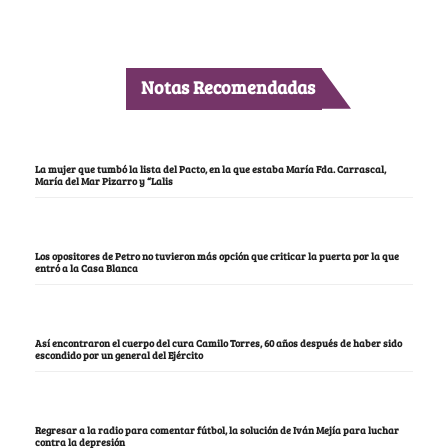
Notas Recomendadas
La mujer que tumbó la lista del Pacto, en la que estaba María Fda. Carrascal,
María del Mar Pizarro y “Lalis
Los opositores de Petro no tuvieron más opción que criticar la puerta por la que
entró a la Casa Blanca
Así encontraron el cuerpo del cura Camilo Torres, 60 años después de haber sido
escondido por un general del Ejército
Regresar a la radio para comentar fútbol, la solución de Iván Mejía para luchar
contra la depresión