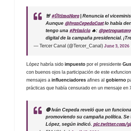
#ÚltimaHora
🚨
| Renuncia el vicemini
@IvanCepedaCast
Aunque
lo había den
#Primicia
@petrogustavo
tengo una
🔥:
digital de la campaña presidencial. 
June 3, 2026
— Tercer Canal (@Tercer_Canal)
López habría sido
impuesto
por el presidente
Gus
con buenos ojos la participación de este exfunciona
mensajes a
influenciadores
afines al
gobierno
p
prácticas que había censurado en un mensaje en X
🔵 Iván Cepeda reveló que un funciona
promoviendo su campaña política. Se tr
pic.twitter.com/
López, según indicó.