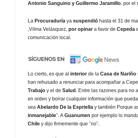
Antonio Sanguino y Guillermo Jaramillo
. por el
La
Procuraduría
ya
suspendió
hasta el 31 de m
,Vilma Velásquez,
por opinar
a favor de
Cepeda
comunicación local.
Lo cierto, es que al
interior
de la
Casa de Nariño
han rehusado a renunciar para acompañar a Cepeda
Trabajo
y el de
Salud
. Entre las razones para no 
en orden y borrar cualquier información que pued
sea
Abelardo De la Espriella
y también Porque as
inmanejable
". A
Guanumen
por ejemplo lo manda
Chile
y dijo firmemente que "no".