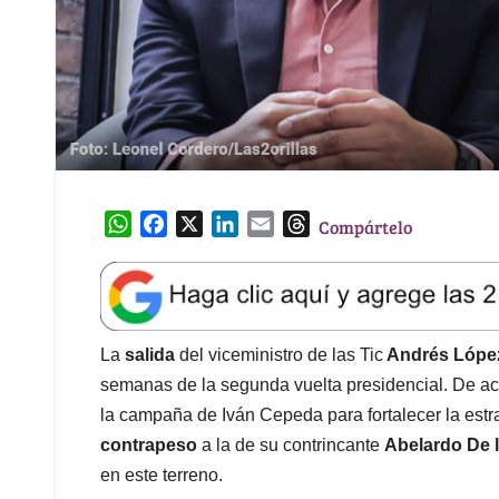
W
F
X
L
E
T
Compártelo
h
a
i
m
h
a
c
n
a
r
t
e
k
i
e
s
b
e
l
a
A
o
d
d
La
salida
del viceministro de las Tic
Andrés Lópe
p
o
I
s
semanas de la segunda vuelta presidencial. De a
p
k
n
la campaña de Iván Cepeda para fortalecer la estra
contrapeso
a la de su contrincante
Abelardo De l
en este terreno.