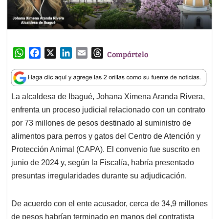
W
F
X
L
E
T
Compártelo
h
a
i
m
h
a
c
n
a
r
t
e
k
i
e
La alcaldesa de Ibagué, Johana Ximena Aranda Rivera,
s
b
e
l
a
enfrenta un proceso judicial relacionado con un contrato
A
o
d
d
p
o
I
s
por 73 millones de pesos destinado al suministro de
p
k
n
alimentos para perros y gatos del Centro de Atención y
Protección Animal (CAPA). El convenio fue suscrito en
junio de 2024 y, según la Fiscalía, habría presentado
presuntas irregularidades durante su adjudicación.
De acuerdo con el ente acusador, cerca de 34,9 millones
de pesos habrían terminado en manos del contratista