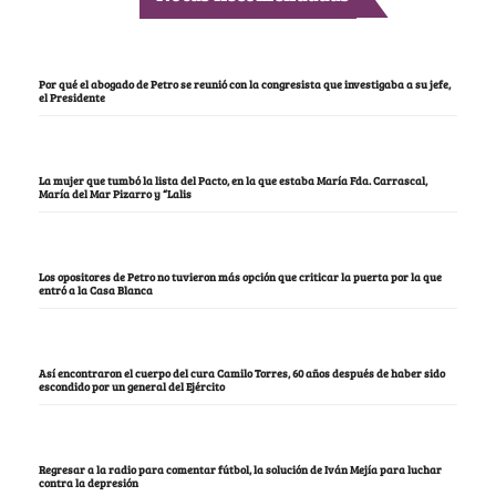
Por qué el abogado de Petro se reunió con la congresista que investigaba a su jefe,
el Presidente
La mujer que tumbó la lista del Pacto, en la que estaba María Fda. Carrascal,
María del Mar Pizarro y “Lalis
Los opositores de Petro no tuvieron más opción que criticar la puerta por la que
entró a la Casa Blanca
Así encontraron el cuerpo del cura Camilo Torres, 60 años después de haber sido
escondido por un general del Ejército
Regresar a la radio para comentar fútbol, la solución de Iván Mejía para luchar
contra la depresión