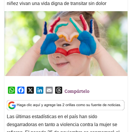
niñez vivan una vida digna de transitar sin dolor
W
F
X
L
E
T
Compártelo
h
a
i
m
h
a
c
n
a
r
t
e
k
i
e
Las últimas estadísticas en el país han sido
s
b
e
l
a
desgarradoras en tanto a violencia contra la mujer se
A
o
d
d