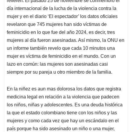
p
o
I
s
refieren. El pasado 25 de noviembre se conmemoró el
p
k
n
día internacional de la lucha de la violencia contra la
mujer y en el diario ‘El espectador’ los datos oficiales
revelaron que 745 mujeres han sido víctimas de
feminicidio en lo que fue del año 2024, es decir, tres
mujeres al día fueron asesinadas. Así mismo, la ONU en
un informe también revelo que cada 10 minutos una
mujer es víctima de feminicidio en el mundo. Con un
lazo en común: las mujeres son asesinadas casi
siempre por su pareja u otro miembro de la familia.
En la niñez es aun mas dolorosa los datos que registra
medicina legal en relación a la violencia que padecen
los niños, niñas y adolescentes. Es una deuda histórica
la que el estado colombiano tiene con los niños y las
mujeres y como cada vez que hay un escándalo en el
país porque ha sido asesinado un niño o una mujer,