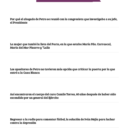
Por qué el abogado de Petro se reunió con la congresista que investigaba a su jefe,
el Presidente
La mujer que tumbó la lista del Pacto, en la que estaba María Fda. Carrascal,
María del Mar Pizarro y “Lalis
Los opositores de Petro no tuvieron más opción que criticar la puerta por la que
entró a la Casa Blanca
Así encontraron el cuerpo del cura Camilo Torres, 60 años después de haber sido
escondido por un general del Ejército
Regresar a la radio para comentar fútbol, la solución de Iván Mejía para luchar
contra la depresión