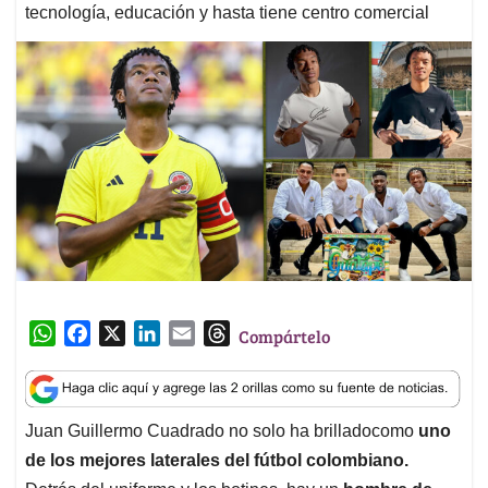
tecnología, educación y hasta tiene centro comercial
W
F
X
L
E
T
Compártelo
h
a
i
m
h
a
c
n
a
r
t
e
k
i
e
Juan Guillermo Cuadrado no solo ha brilladocomo
uno
s
b
e
l
a
de los mejores laterales del fútbol colombiano.
A
o
d
d