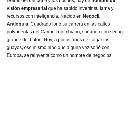
p
o
I
s
Detrás del uniforme y los botines, hay un
hombre de
p
k
n
visión empresarial
que ha sabido invertir su fama y
recursos con inteligencia. Nacido en
Necoclí,
Antioquia
, Cuadrado forjó su carrera en las calles
polvorientas del Caribe colombiano, soñando con ser un
grande del balón. Hoy, a pocos años de colgar los
guayos, ese mismo niño que alguna vez soñó con
Europa, se reinventa como un hombre de negocios.