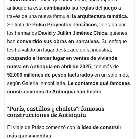
A
o
d
d
p
o
I
s
antioqueña está
cambiando las reglas del juego
a
p
k
n
través de una nueva fórmula:
la arquitectura temática
.
Se trata de
Pulso Proyectos Temáticos
, liderada por
los hermanos
David y Julián Jiménez Chica
, quienes
han
convertido sus obras en narrativas
. Su enfoque
les ha valido un lugar destacado en la industria,
ocupando el tercer lugar en ventas de vivienda
nueva en Antioquia en abril de 2025
, con más de
52.000 millones de pesos facturados
en un solo mes,
según Galería Inmobiliaria.
Le contamos qué famosas
construcciones de Antioquia han hecho.
"París, castillos y chalets": famosas
construcciones de Antioquia
El viaje de Pulso comenzó con
la idea de construir
más que viviendas
.