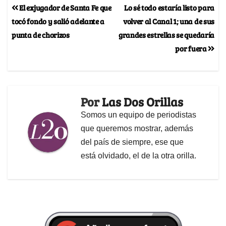
El exjugador de Santa Fe que
Lo sé todo estaría listo para
tocó fondo y salió adelante a
volver al Canal 1; una de sus
punta de chorizos
grandes estrellas se quedaría
por fuera
Por
Las Dos Orillas
Somos un equipo de periodistas
que queremos mostrar, además
del país de siempre, ese que
está olvidado, el de la otra orilla.