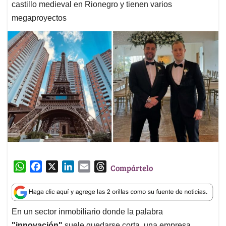
castillo medieval en Rionegro y tienen varios
megaproyectos
W
F
X
L
E
T
Compártelo
h
a
i
m
h
a
c
n
a
r
t
e
k
i
e
En un sector inmobiliario donde la palabra
s
b
e
l
a
"innovación"
suele quedarse corta, una empresa