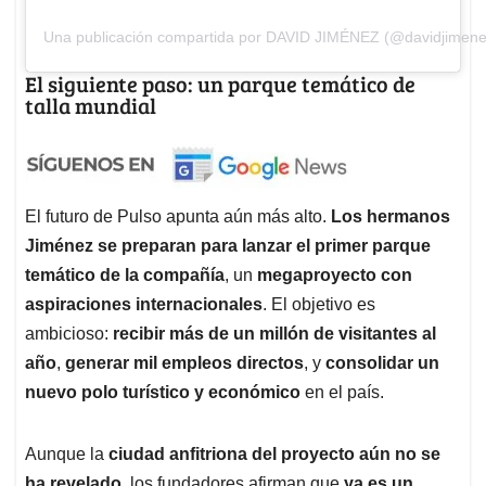
Una publicación compartida por DAVID JIMÉNEZ (@davidjimene
El siguiente paso: un parque temático de
talla mundial
El futuro de Pulso apunta aún más alto.
Los hermanos
Jiménez se preparan para lanzar el primer parque
temático de la compañía
, un
megaproyecto con
aspiraciones internacionales
. El objetivo es
ambicioso:
recibir más de un millón de visitantes al
año
,
generar mil empleos directos
, y
consolidar un
nuevo polo turístico y económico
en el país.
Aunque la
ciudad anfitriona del proyecto aún no se
ha revelado
, los fundadores afirman que
ya es un