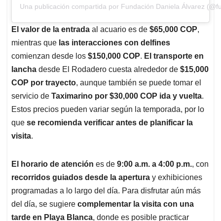
Una publicación compartida por Fundación Daniela Álvarez (@f
El valor de la entrada
al acuario es de
$65,000 COP
,
mientras que
las interacciones con delfines
comienzan desde los
$150,000 COP
.
El transporte en
lancha
desde El Rodadero cuesta alrededor de
$15,000
COP por trayecto
, aunque también se puede tomar el
servicio de
Taximarino por $30,000 COP ida y vuelta
.
Estos precios pueden variar según la temporada, por lo
que
se recomienda verificar antes de planificar la
visita
.
El horario de atención
es de
9:00 a.m. a 4:00 p.m.
, con
recorridos guiados desde la apertura
y exhibiciones
programadas a lo largo del día. Para disfrutar aún más
del día, se sugiere
complementar la visita con una
tarde en Playa Blanca
, donde es posible practicar