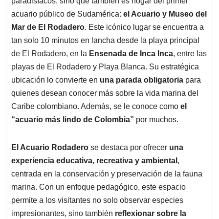
p
o
I
s
paradisíacos, sino que también es hogar del primer
p
k
n
acuario público de Sudamérica:
el Acuario y Museo del
Mar de El Rodadero
. Este icónico lugar se encuentra a
tan solo 10 minutos en lancha desde la playa principal
de El Rodadero, en la
Ensenada de Inca Inca
, entre las
playas de El Rodadero y Playa Blanca. Su estratégica
ubicación lo convierte en
una parada obligatoria
para
quienes desean conocer más sobre la vida marina del
Caribe colombiano. Además, se le conoce como
el
“acuario más lindo de Colombia”
por muchos.
El Acuario Rodadero
se destaca por ofrecer
una
experiencia educativa, recreativa y ambiental
,
centrada en la conservación y preservación de la fauna
marina. Con un enfoque pedagógico, este espacio
permite a los visitantes no solo observar especies
impresionantes, sino también
reflexionar sobre la