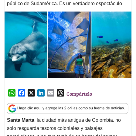
público de Sudamérica. Es un verdadero espectáculo
W
F
X
L
E
T
Compártelo
h
a
i
m
h
a
c
n
a
r
t
e
k
i
e
Santa Marta
, la ciudad más antigua de Colombia, no
s
b
e
l
a
solo resguarda tesoros coloniales y paisajes
A
o
d
d