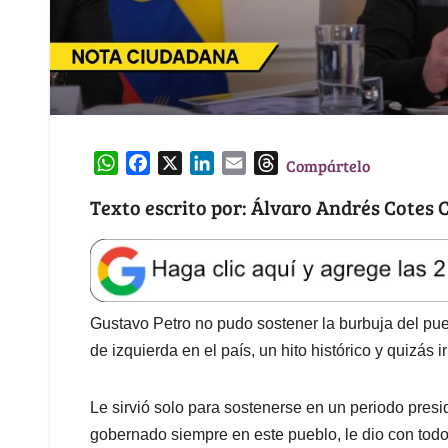
W
F
X
L
E
T
Compártelo
h
a
i
m
h
Texto escrito por: Álvaro Andrés Cotes
a
c
n
a
r
t
e
k
i
e
s
b
e
l
a
A
o
d
d
p
o
I
s
Gustavo Petro no pudo sostener la burbuja del pueb
p
k
n
de izquierda en el país, un hito histórico y quizás i
Le sirvió solo para sostenerse en un periodo pres
gobernado siempre en este pueblo, le dio con todo