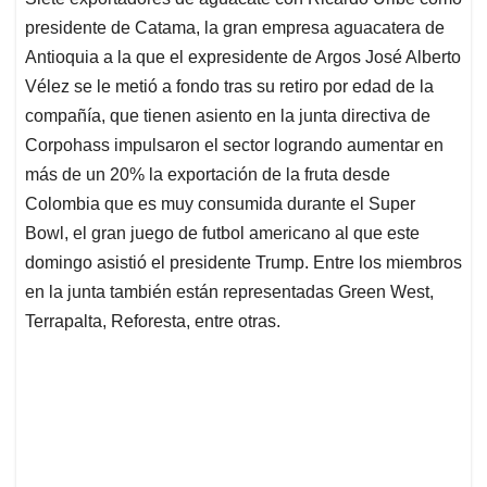
s
b
e
l
a
presidente de Catama, la gran empresa aguacatera de
A
o
d
d
p
o
I
s
Antioquia a la que el expresidente de Argos José Alberto
p
k
n
Vélez se le metió a fondo tras su retiro por edad de la
compañía, que tienen asiento en la junta directiva de
Corpohass impulsaron el sector logrando aumentar en
más de un 20% la exportación de la fruta desde
Colombia que es muy consumida durante el Super
Bowl, el gran juego de futbol americano al que este
domingo asistió el presidente Trump. Entre los miembros
en la junta también están representadas Green West,
Terrapalta, Reforesta, entre otras.