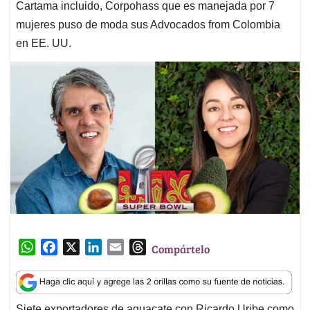
Cartama incluido, Corpohass que es manejada por 7
mujeres puso de moda sus Advocados from Colombia
en EE. UU.
W
F
X
L
E
T
Compártelo
h
a
i
m
h
a
c
n
a
r
t
e
k
i
e
Siete exportadores de aguacate con Ricardo Uribe como