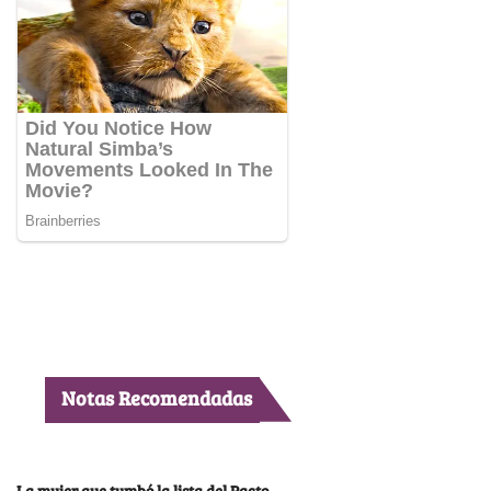
Notas Recomendadas
La mujer que tumbó la lista del Pacto,