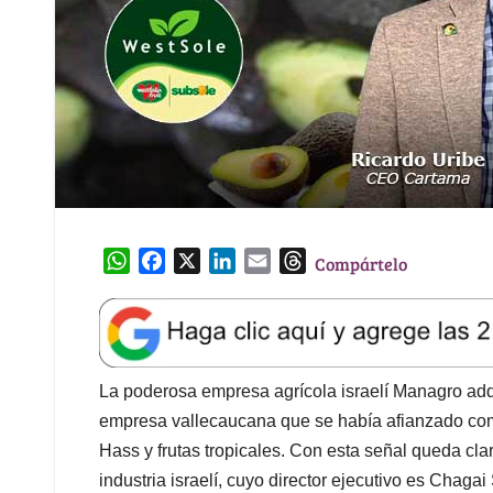
W
F
X
L
E
T
Compártelo
h
a
i
m
h
a
c
n
a
r
t
e
k
i
e
s
b
e
l
a
A
o
d
d
La poderosa empresa agrícola israelí Managro adqui
p
o
I
s
empresa vallecaucana que se había afianzado com
p
k
n
Hass y frutas tropicales. Con esta señal queda clar
industria israelí, cuyo director ejecutivo es Chag