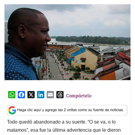
W
F
X
L
E
T
Compártelo
h
a
i
m
h
a
c
n
a
r
t
e
k
i
e
Todo quedó abandonado a su suerte. “O se va, o lo
s
b
e
l
a
matamos”, esa fue la última advertencia que le dieron
A
o
d
d