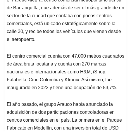
A
o
d
d
p
o
I
s
de Barranquilla, que además de ser el más grande de un
p
k
n
sector de la ciudad que contaba con pocos centros
comerciales, está ubicado estratégicamente sobre la
calle 30, y recibe todos los vehículos que vienen desde
el aeropuerto.
El centro comercial cuenta con 47.000 metros cuadrados
de área bruta locataria y cuenta con 270 marcas
nacionales e internacionales como H&M, iShop,
Falabella, Cine Colombia y Ktronix. Así mismo, fue
inaugurado en 2022 y tiene una ocupación de 83,7%.
El año pasado, el grupo Arauco había anunciado la
adquisición de dos participaciones controladoras en
centros comerciales en el país. La primera en el Parque
Fabricato en Medellín, con una inversión total de USD