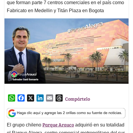
que forman parte 7 centros comerciales en el país como
Fabricato en Medellin y Titán Plaza en Bogota
W
F
X
L
E
T
Compártelo
h
a
i
m
h
a
c
n
a
r
t
e
k
i
e
Parque Arauco
El grupo chileno
adquirió en su totalidad
s
b
e
l
a
el Parque Alegra, centro comercial metropolitano del sur