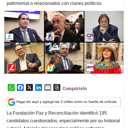
patrimonial o relacionados con clanes políticos
W
F
X
L
E
T
Compártelo
h
a
i
m
h
a
c
n
a
r
t
e
k
i
e
La Fundación Paz y Reconciliación identificó 195
s
b
e
l
a
candidatos cuestionados, especialmente por su historial
A
o
d
d