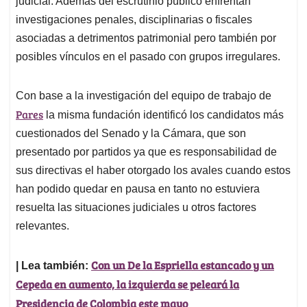
p
o
I
s
judicial. Además del escrutinio público enfrentan
p
k
n
investigaciones penales, disciplinarias o fiscales
asociadas a detrimentos patrimonial pero también por
posibles vínculos en el pasado con grupos irregulares.
Con base a la investigación del equipo de trabajo de
Pares
la misma fundación identificó los candidatos más
cuestionados del Senado y la Cámara, que son
presentado por partidos ya que es responsabilidad de
sus directivas el haber otorgado los avales cuando estos
han podido quedar en pausa en tanto no estuviera
resuelta las situaciones judiciales u otros factores
relevantes.
Con un De la Espriella estancado y un
| Lea también:
Cepeda en aumento, la izquierda se peleará la
Presidencia de Colombia este mayo