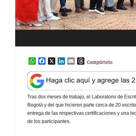
W
F
X
L
E
T
Compártelo
h
a
i
m
h
a
c
n
a
r
t
e
k
i
e
s
b
e
l
a
A
o
d
d
Tras dos meses de trabajo, el Laboratorio de Escr
p
o
I
s
Bogotá y del que hicieron parte cerca de 20 escrito
p
k
n
entrega de las respectivas certificaciones y una l
de los participantes.