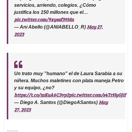
servicios, arriendo, colegios. ¿Cómo
justifica los 150 millones que el…
pic.twitter.com/9xyssf39Mn
May 27,
— Ani Abello (@ANIABELLO_R)
2023
Un trato muy "humano" el de Laura Sarabia a su
niñera. Muchos maletines con plata maneja Petro
y su equipo, ¿no?
https://t.co/mKuA6C3vp2
pic.twitter.com/s4TrHyGjif
May
— Diego A. Santos (@DiegoASantos)
27, 2023
Anuncios.