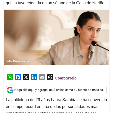
que la tuvo retenida en un sótano de la Casa de Nariño
W
F
X
L
E
T
Compártelo
h
a
i
m
h
a
c
n
a
r
t
e
k
i
e
La politóloga de 29 años Laura Sarabia se ha convertido
s
b
e
l
a
en tiempo récord en una de las personalidades más
A
o
d
d