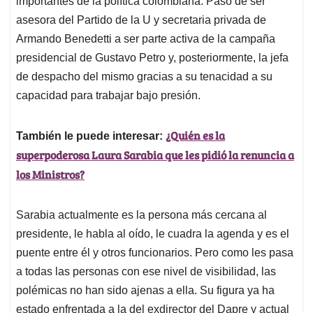
p
o
I
s
importantes de la política colombiana. Pasó de ser
p
k
n
asesora del Partido de la U y secretaria privada de
Armando Benedetti a ser parte activa de la campaña
presidencial de Gustavo Petro y, posteriormente, la jefa
de despacho del mismo gracias a su tenacidad a su
capacidad para trabajar bajo presión.
¿Quién es la
También le puede interesar:
superpoderosa Laura Sarabia que les pidió la renuncia a
los Ministros?
Sarabia actualmente es la persona más cercana al
presidente, le habla al oído, le cuadra la agenda y es el
puente entre él y otros funcionarios. Pero como les pasa
a todas las personas con ese nivel de visibilidad, las
polémicas no han sido ajenas a ella. Su figura ya ha
estado enfrentada a la del exdirector del Dapre y actual