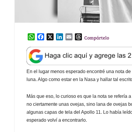
W
F
X
L
E
T
Compártelo
h
a
i
m
h
a
c
n
a
r
t
e
k
i
e
s
b
e
l
a
A
o
d
d
En el lugar menos esperado encontré una nota de 
p
o
I
s
luna. Algo como estar en la Nasa y hallar tal escri
p
k
n
Más que eso, lo curioso es que la nota se refería a
no ciertamente unas ovejas, sino lana de ovejas 
algunas capas de tela del Apollo 11. Lo había leí
esperado volví a encontrarlo.