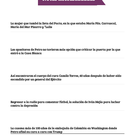
La mujer que tumbó la lista del Pacto, en la que estaba María Fda. Carrascal,
María del Mar Pizarro y “Lalis
Los opositores de Petro no tuvieron más opción que criticar la puerta por la que
entró a la Casa Blanca
Así encontraron el cuerpo del cura Camilo Torres, 60 años después de haber sido
escondido por un general del Ejército
Regresar a la radio para comentar fútbol, la solución de Iván Mejía para luchar
contra la depresión
La casona más de 100 años de la embajada de Colombia en Washington donde
Petro afinó su cara a cara con Trump