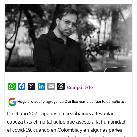
W
F
X
L
E
T
Compártelo
h
a
i
m
h
a
c
n
a
r
t
e
k
i
e
En el año 2021 apenas empezábamos a levantar
s
b
e
l
a
cabeza tras el mortal golpe que asestó a la humanidad
A
o
d
d
p
o
I
s
el covid-19, cuando en Colombia y en algunas partes