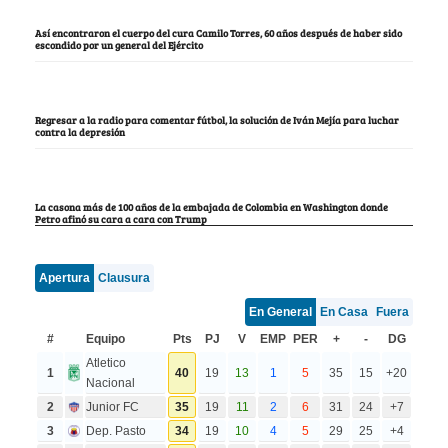
Así encontraron el cuerpo del cura Camilo Torres, 60 años después de haber sido
escondido por un general del Ejército
Regresar a la radio para comentar fútbol, la solución de Iván Mejía para luchar
contra la depresión
La casona más de 100 años de la embajada de Colombia en Washington donde
Petro afinó su cara a cara con Trump
Apertura
Clausura
En General
En Casa
Fuera
#
Equipo
Pts
PJ
V
EMP
PER
+
-
DG
Atletico
1
40
19
13
1
5
35
15
+20
Nacional
2
Junior FC
35
19
11
2
6
31
24
+7
3
Dep. Pasto
34
19
10
4
5
29
25
+4