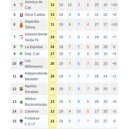
America de
4
33
19
10
3
6
25
15
+10
Cali
5
Once Caldas
33
19
8
9
2
31
22
+9
Deportes
6
31
19
8
7
4
27
17
+10
Tolima
Independiente
7
29
19
7
8
4
29
22
+7
Santa Fe
8
La Equidad
28
19
7
7
5
26
26
0
9
Dep. Cali
27
19
7
6
6
20
16
+4
Los
10
26
19
7
5
7
31
23
+8
Millionarios
Independiente
11
26
19
7
5
7
26
24
+2
Medellin
Aguilas
12
26
19
7
5
7
20
25
-5
Doradas
Atletico
13
23
19
5
8
6
26
20
+6
Bucaramanga
14
Llaneros
22
19
4
10
5
17
20
-3
Fortaleza
15
22
19
5
7
7
22
27
-5
C.E.I.F.