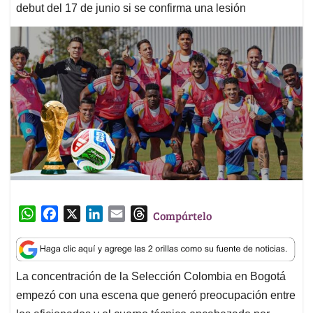
debut del 17 de junio si se confirma una lesión
W
F
X
L
E
T
Compártelo
h
a
i
m
h
a
c
n
a
r
t
e
k
i
e
La concentración de la Selección Colombia en Bogotá
s
b
e
l
a
empezó con una escena que generó preocupación entre
A
o
d
d