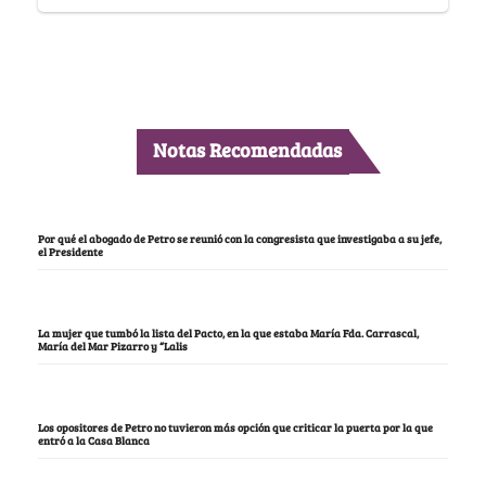
Notas Recomendadas
Por qué el abogado de Petro se reunió con la congresista que investigaba a su jefe,
el Presidente
La mujer que tumbó la lista del Pacto, en la que estaba María Fda. Carrascal,
María del Mar Pizarro y “Lalis
Los opositores de Petro no tuvieron más opción que criticar la puerta por la que
entró a la Casa Blanca