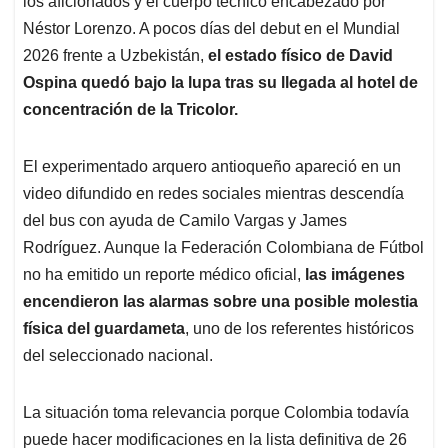
p
o
I
s
los aficionados y el cuerpo técnico encabezado por
p
k
n
Néstor Lorenzo. A pocos días del debut en el Mundial
2026 frente a Uzbekistán,
el estado físico de David
Ospina quedó bajo la lupa tras su llegada al hotel de
concentración de la Tricolor.
El experimentado arquero antioqueño apareció en un
video difundido en redes sociales mientras descendía
del bus con ayuda de Camilo Vargas y James
Rodríguez. Aunque la Federación Colombiana de Fútbol
no ha emitido un reporte médico oficial,
las imágenes
encendieron las alarmas sobre una posible molestia
física del guardameta
, uno de los referentes históricos
del seleccionado nacional.
La situación toma relevancia porque Colombia todavía
puede hacer modificaciones en la lista definitiva de 26