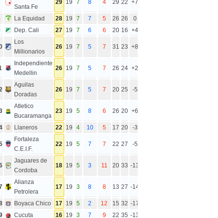
7
29
19
7
8
4
29
22
+7
Santa Fe
8
La Equidad
28
19
7
7
5
26
26
0
9
Dep. Cali
27
19
7
6
6
20
16
+4
Los
0
26
19
7
5
7
31
23
+8
Millionarios
Independiente
1
26
19
7
5
7
26
24
+2
Medellin
Aguilas
2
26
19
7
5
7
20
25
-5
Doradas
Atletico
3
23
19
5
8
6
26
20
+6
Bucaramanga
4
Llaneros
22
19
4
10
5
17
20
-3
Fortaleza
5
22
19
5
7
7
22
27
-5
C.E.I.F.
Jaguares de
6
18
19
5
3
11
20
33
-13
Cordoba
Alianza
7
17
19
3
8
8
13
27
-14
Petrolera
8
Boyaca Chico
17
19
5
2
12
15
32
-17
9
Cucuta
16
19
3
7
9
22
35
-13