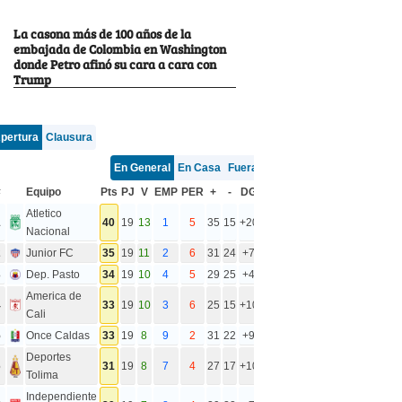
La casona más de 100 años de la
embajada de Colombia en Washington
donde Petro afinó su cara a cara con
Trump
pertura
Clausura
En General
En Casa
Fuera
#
Equipo
Pts
PJ
V
EMP
PER
+
-
DG
Atletico
1
40
19
13
1
5
35
15
+20
Nacional
2
Junior FC
35
19
11
2
6
31
24
+7
3
Dep. Pasto
34
19
10
4
5
29
25
+4
America de
4
33
19
10
3
6
25
15
+10
Cali
5
Once Caldas
33
19
8
9
2
31
22
+9
Deportes
6
31
19
8
7
4
27
17
+10
Tolima
Independiente