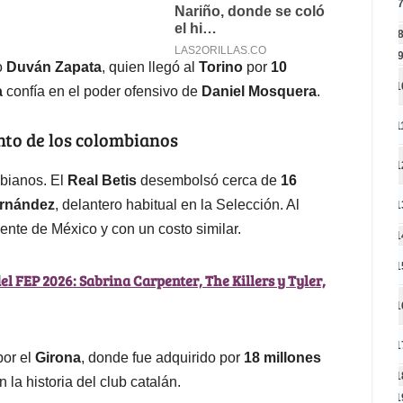
o
Duván Zapata
, quien llegó al
Torino
por
10
1
a
confía en el poder ofensivo de
Daniel Mosquera
.
1
ento de los colombianos
1
mbianos. El
Real Betis
desembolsó cerca de
16
rnández
, delantero habitual en la Selección. Al
1
ente de México y con un costo similar.
1
1
 del FEP 2026: Sabrina Carpenter, The Killers y Tyler,
1
1
or el
Girona
, donde fue adquirido por
18 millones
1
 la historia del club catalán.
1