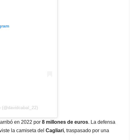
agram
lo (@davidcabal_22)
 arribó en 2022 por
8 millones de euros
. La defensa
 viste la camiseta del
Cagliari
, traspasado por una