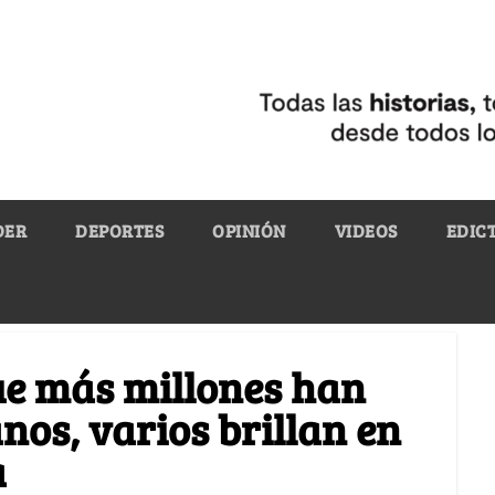
DER
DEPORTES
OPINIÓN
VIDEOS
EDIC
ue más millones han
os, varios brillan en
a