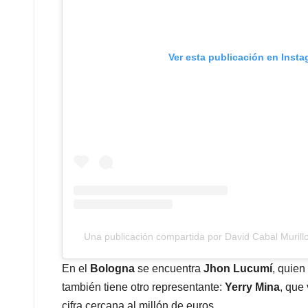
Ver esta publicación en Inst
Una publicación compartida por David Cabal Muril
En el
Bologna
se encuentra
Jhon Lucumí
, quien
también tiene otro representante:
Yerry Mina
, que
cifra cercana al millón de euros.