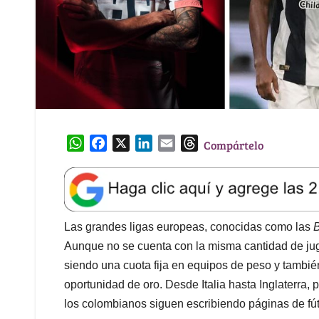
W
F
X
L
E
T
Compártelo
h
a
i
m
h
a
c
n
a
r
t
e
k
i
e
s
b
e
l
a
A
o
d
d
Las grandes ligas europeas, conocidas como las
B
p
o
I
s
Aunque no se cuenta con la misma cantidad de juga
p
k
n
siendo una cuota fija en equipos de peso y tambi
oportunidad de oro. Desde Italia hasta Inglaterra,
los colombianos siguen escribiendo páginas de fútb