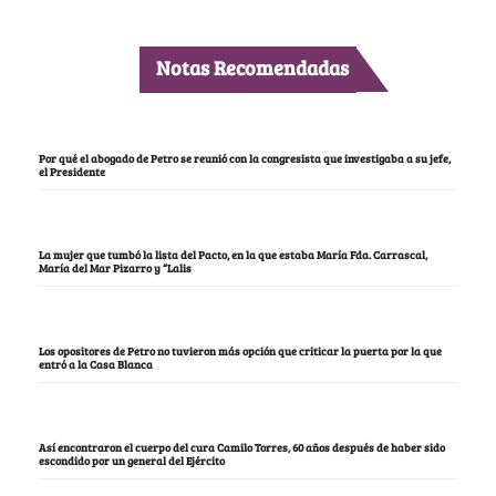
Notas Recomendadas
Por qué el abogado de Petro se reunió con la congresista que investigaba a su jefe,
el Presidente
La mujer que tumbó la lista del Pacto, en la que estaba María Fda. Carrascal,
María del Mar Pizarro y “Lalis
Los opositores de Petro no tuvieron más opción que criticar la puerta por la que
entró a la Casa Blanca
Así encontraron el cuerpo del cura Camilo Torres, 60 años después de haber sido
escondido por un general del Ejército