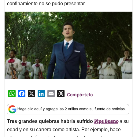
confinamiento no se pudo presentar
W
F
X
L
E
T
Compártelo
h
a
i
m
h
a
c
n
a
r
t
e
k
i
e
Pipe Bueno
Tres grandes quiebras habría sufrido
a su
s
b
e
l
a
A
o
d
d
edad y en su carrera como artista. Por ejemplo, hace