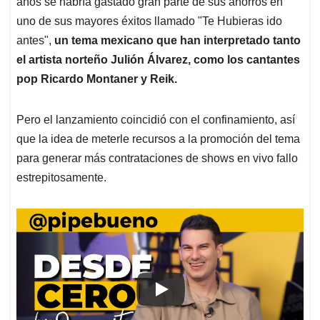
p
o
I
s
años se habría gastado gran parte de sus ahorros en
p
k
n
uno de sus mayores éxitos llamado "Te Hubieras ido
antes",
un tema mexicano que han interpretado tanto
el artista norteño Julión Álvarez, como los cantantes
pop Ricardo Montaner y Reik.
Pero el lanzamiento coincidió con el confinamiento, así
que la idea de meterle recursos a la promoción del tema
para generar más contrataciones de shows en vivo fallo
estrepitosamente.