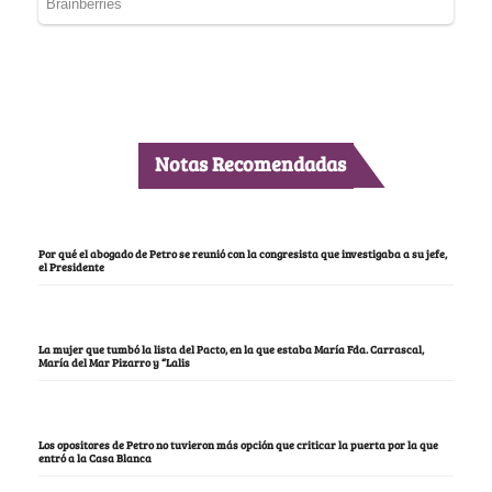
Notas Recomendadas
Por qué el abogado de Petro se reunió con la congresista que investigaba a su jefe,
el Presidente
La mujer que tumbó la lista del Pacto, en la que estaba María Fda. Carrascal,
María del Mar Pizarro y “Lalis
Los opositores de Petro no tuvieron más opción que criticar la puerta por la que
entró a la Casa Blanca