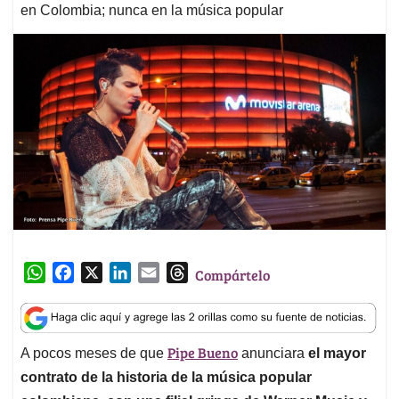
en Colombia; nunca en la música popular
W
F
X
L
E
T
Compártelo
h
a
i
m
h
a
c
n
a
r
t
e
k
i
e
Pipe Bueno
A pocos meses de que
anunciara
el mayor
s
b
e
l
a
A
o
d
d
contrato de la historia de la música popular