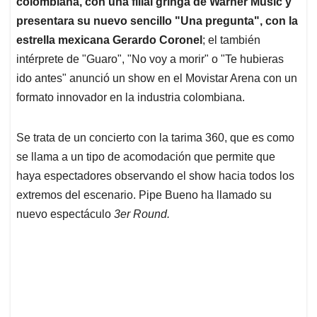
p
o
I
s
colombiana, con una filial gringa de Warner Music y
p
k
n
presentara su nuevo sencillo "Una pregunta", con la
estrella mexicana Gerardo Coronel
; el también
intérprete de "Guaro", "No voy a morir" o "Te hubieras
ido antes" anunció un show en el Movistar Arena con un
formato innovador en la industria colombiana.
Se trata de un concierto con la tarima 360, que es como
se llama a un tipo de acomodación que permite que
haya espectadores observando el show hacia todos los
extremos del escenario. Pipe Bueno ha llamado su
nuevo espectáculo
3er Round.