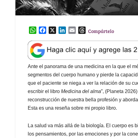
W
F
X
L
E
T
Compártelo
h
a
i
m
h
a
c
n
a
r
t
e
k
i
e
s
b
e
l
a
A
o
d
d
Ante el panorama de una medicina en la que el m
p
o
I
s
segmentos del cuerpo humano y pierde la capacidad
p
k
n
que el paciente se niega a ver la relación de su 
escribir el libro
Medicina del alma
”, (Planeta 2026
reconstrucción de nuestra bella profesión y abord
Esta es una reseña sobre mi propio libro.
La salud va más allá de la biología. El cuerpo es 
los pensamientos, por las emociones y por la cone