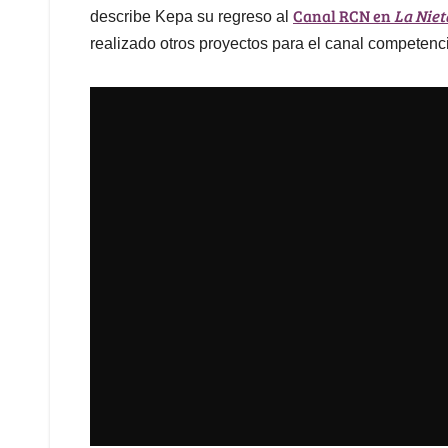
Canal RCN en
La Niet
describe Kepa su regreso al
realizado otros proyectos para el canal competenc