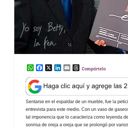
W
F
X
L
E
T
Compártelo
h
a
i
m
h
a
c
n
a
r
t
e
k
i
e
s
b
e
l
a
A
o
d
d
Sentarse en el espaldar de un mueble, fue la peti
p
o
I
s
entrevista para este medio. Con un vaso de gaseos
p
k
n
tal imponencia que lo caracteriza como leyenda de l
sonrisa de oreja a oreja que se prolongó por varios