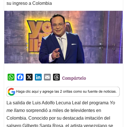
su ingreso a Colombia
W
F
X
L
E
T
Compártelo
h
a
i
m
h
a
c
n
a
r
t
e
k
i
e
La salida de Luis Adolfo Lecuna Leal del programa
Yo
s
b
e
l
a
me llamo
sorprendió a miles de televidentes en
A
o
d
d
p
o
I
s
Colombia. Conocido por su destacada imitación del
p
k
n
salsero Gilberto Santa Rosa, el artista venezolano se