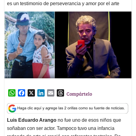
es un testimonio de perseverancia y amor por el arte
W
F
X
L
E
T
Compártelo
h
a
i
m
h
a
c
n
a
r
t
e
k
i
e
Luis Eduardo Arango
no fue uno de esos niños que
s
b
e
l
a
soñaban con ser actor. Tampoco tuvo una infancia
A
o
d
d