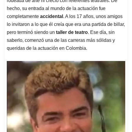
p
o
I
s
rodeada de arte ni creció con referentes teatrales. De
p
k
n
hecho, su entrada al mundo de la actuación fue
completamente
accidental
. A los 17 años, unos amigos
lo invitaron a lo que él creía que era una partida de billar,
pero terminó siendo un
taller de teatro
. Ese día, sin
saberlo, comenzó una de las carreras más sólidas y
queridas de la actuación en Colombia.