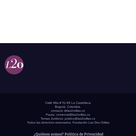
Calle 98a # 51-69 La Castellana
Bogotá, Colombia.
contacto @las2orillas.co
Pauta:
comercial@las2orillas.co
Temas Juridicos:
juridico@las2orillas.co
Todos los derechos reservados. Fundación Las Dos Orillas
¿Quiénes somos?
Política de Privacidad