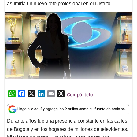
asumiría un nuevo reto profesional en el Distrito.
W
F
X
L
E
T
Compártelo
h
a
i
m
h
a
c
n
a
r
t
e
k
i
e
Durante años fue una presencia constante en las calles
s
b
e
l
a
de Bogotá y en los hogares de millones de televidentes.
A
o
d
d