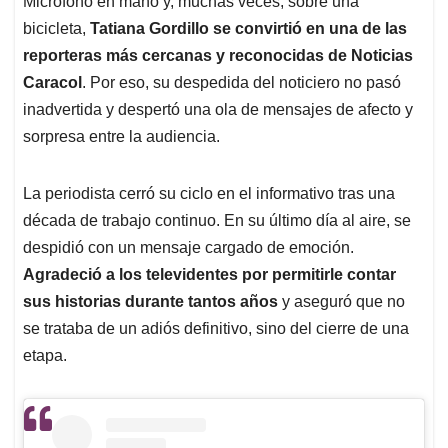
p
o
I
s
Micrófono en mano y, muchas veces, sobre una
p
k
n
bicicleta,
Tatiana Gordillo se convirtió en una de las
reporteras más cercanas y reconocidas de Noticias
Caracol
. Por eso, su despedida del noticiero no pasó
inadvertida y despertó una ola de mensajes de afecto y
sorpresa entre la audiencia.
La periodista cerró su ciclo en el informativo tras una
década de trabajo continuo. En su último día al aire, se
despidió con un mensaje cargado de emoción.
Agradeció a los televidentes por permitirle contar
sus historias durante tantos años
y aseguró que no
se trataba de un adiós definitivo, sino del cierre de una
etapa.