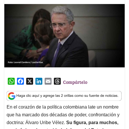
W
F
X
L
E
T
Compártelo
h
a
i
m
h
a
c
n
a
r
t
e
k
i
e
En el corazón de la política colombiana late un nombre
s
b
e
l
a
que ha marcado dos décadas de poder, confrontación y
A
o
d
d
p
o
I
s
doctrina: Álvaro Uribe Vélez.
Su figura, para muchos,