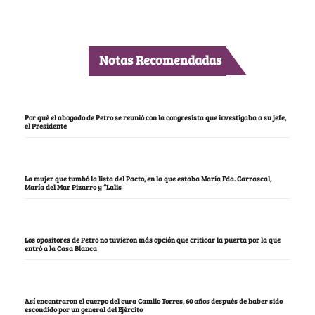
Notas Recomendadas
Por qué el abogado de Petro se reunió con la congresista que investigaba a su jefe,
el Presidente
La mujer que tumbó la lista del Pacto, en la que estaba María Fda. Carrascal,
María del Mar Pizarro y “Lalis
Los opositores de Petro no tuvieron más opción que criticar la puerta por la que
entró a la Casa Blanca
Así encontraron el cuerpo del cura Camilo Torres, 60 años después de haber sido
escondido por un general del Ejército