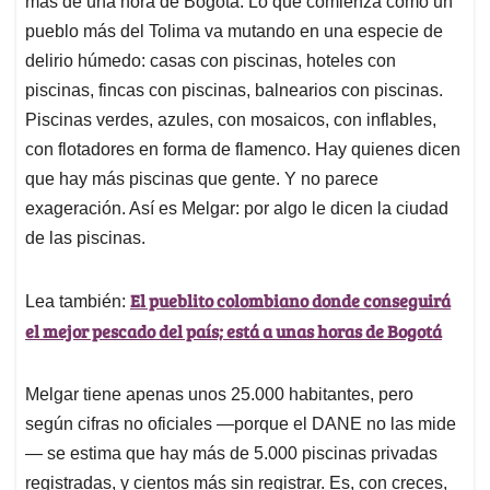
p
o
I
s
más de una hora de Bogotá. Lo que comienza como un
p
k
n
pueblo más del Tolima va mutando en una especie de
delirio húmedo: casas con piscinas, hoteles con
piscinas, fincas con piscinas, balnearios con piscinas.
Piscinas verdes, azules, con mosaicos, con inflables,
con flotadores en forma de flamenco. Hay quienes dicen
que hay más piscinas que gente. Y no parece
exageración. Así es Melgar: por algo le dicen la ciudad
de las piscinas.
El pueblito colombiano donde conseguirá
Lea también:
el mejor pescado del país; está a unas horas de Bogotá
Melgar tiene apenas unos 25.000 habitantes, pero
según cifras no oficiales —porque el DANE no las mide
— se estima que hay más de 5.000 piscinas privadas
registradas, y cientos más sin registrar. Es, con creces,