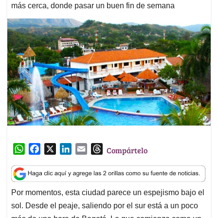
más cerca, donde pasar un buen fin de semana
W
F
X
L
E
T
Compártelo
h
a
i
m
h
a
c
n
a
r
t
e
k
i
e
Por momentos, esta ciudad parece un espejismo bajo el
s
b
e
l
a
sol. Desde el peaje, saliendo por el sur está a un poco
A
o
d
d